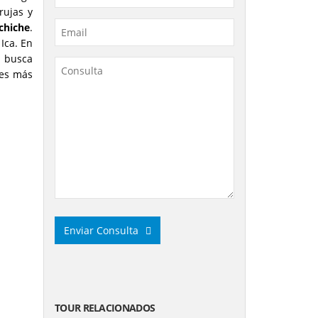
rujas y
chiche
.
Ica. En
n busca
tes más
Enviar Consulta
This
field
should
TOUR RELACIONADOS
be left