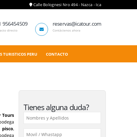
Calle Bolognesi Nro 494 - Nazca - Ica
1 956454509
reservas@icatour.com
acto directo
Contáctenos ahora
S TURISTICOS PERU
CONTACTO
Tienes alguna duda?
y Tours
 bodega
l
pisco
,
 bodega