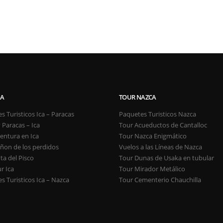
CA
TOUR NAZCA
s Turisticos Ica – Paracas
Paquetes Turisticos Nazca
 Paracas – Ica
Tour Acueductos de Cantalloc
entura en Ica
Tour Nazca Enigmático
ñon de los perdidos
Vuelos a las Líneas de Nazca
ta del Pisco
Tour Dunas de Usaka en tubular
r Ica
Tour Mirador Metálico
s Turisticos Ica – Nazca
Tour Cementerio Chauchilla