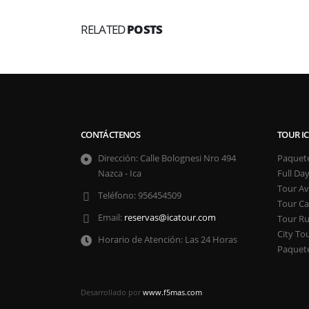
RELATED
POSTS
CONTÁCTENOS
TOUR I
Dirección:
Calle Bolognesi Nro 494
Paquete
Nazca - Ica
Full Day
Tour Av
Teléfono:
956454509
Tour Ca
Email:
reservas@icatour.com
Tour Ru
City Tou
Horario de Atención:
Las 24 Horas
Paquete
Desarrollado por
www.f5mas.com