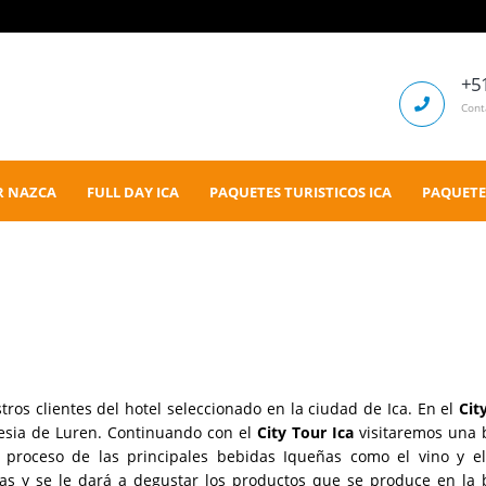
+5
Cont
R NAZCA
FULL DAY ICA
PAQUETES TURISTICOS ICA
PAQUETE
tros clientes del hotel seleccionado en la ciudad de Ica. En el
Cit
glesia de Luren. Continuando con el
City Tour Ica
visitaremos una
l proceso de las principales bebidas Iqueñas como el vino y e
vas y se le dará a degustar los productos que se produce en la