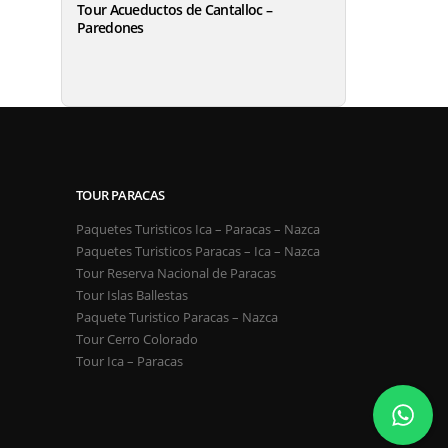
Tour Acueductos de Cantalloc –
Paredones
TOUR PARACAS
Paquetes Turisticos Ica – Paracas – Nazca
Paquetes Turisticos Paracas – Ica – Nazca
Tour Reserva Nacional de Paracas
Tour Islas Ballestas
Paquete Turistico Paracas – Nazca
Tour Cerro Colorado
Tour Ica – Paracas