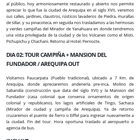
al público, hoy armoniosamente restaurado y abierto nos permite
apreciar lo que fue la ciudad de Arequipa en el siglo XVII, veremos
sus calles, jardines, claustros, rústicos lavaderos de Piedra, murallas
de sillar, y su pinacoteca, en seguida nos trasladamos a las hermosas
y verdes campiñas del Mirador de Yanahuara en donde tendremos
una vista privilegiada de la ciudad y de los Volcanes como el Misti,
Pichupichu y Chachani. Retorno al Hotel. Pernocte.
DIA 02: TOUR CAMPIÑA + MANSION DEL
FUNDADOR / AREQUIPA OUT
Visitamos Paucarpata (Pueblo tradicional), ubicado a 7 Km. de
Arequipa, donde apreciaremos andenería pre-inca, Molino de
Sabandía (construcción que data del siglo XVI) y la Mansion del
Fundador (casa colonial que conserva ornamentos de origen
colonial y republicano), los lagos artificiales de Tingo, Sachaca
(Mirador de ciudad y campiña de Arequipa), Ya de retorno
cruzaremos el puente de fierro o Eiffel para ingresar nuevamente a
la ciudad. Fin del tour. Hora oportuna traslado al aeropuerto o
agencia de bus.