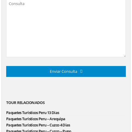
Enviar Consulta
This
field
should
be left
TOUR RELACIONADOS
blank
Paquetes Turisticos Peru 13 Dias
Paquetes Turisticos Peru – Arequipa
Paquetes Turisticos Peru – Cuzco 4 Dias
Paquetes Turisticos Peru – Cuzco – Puno